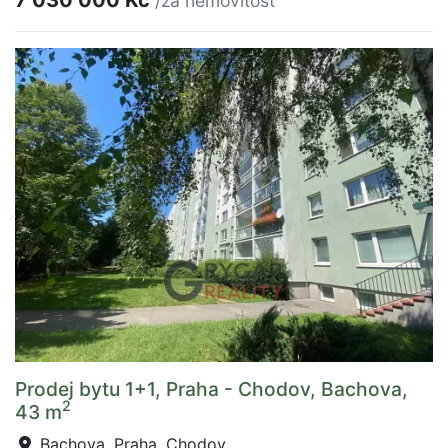
7 030 000 Kč
/za nemovitost
Prodej bytu 1+1, Praha - Chodov, Bachova,
2
43 m
Bachova, Praha, Chodov