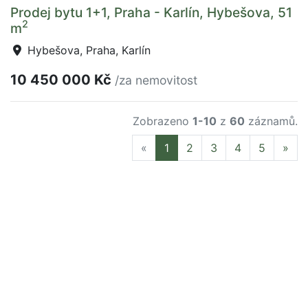
Prodej bytu 1+1, Praha - Karlín, Hybešova, 51
2
m
Hybešova, Praha, Karlín
10 450 000 Kč
/za nemovitost
Zobrazeno
1-10
z
60
záznamů.
Previous
Nex
«
1
2
3
4
5
»