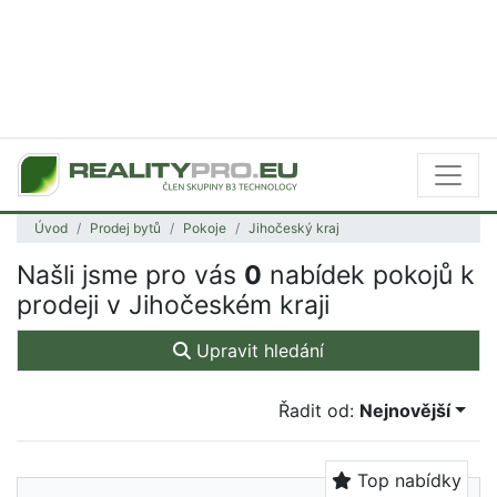
Úvod
Prodej bytů
Pokoje
Jihočeský kraj
Našli jsme pro vás
0
nabídek pokojů k
prodeji v Jihočeském kraji
Upravit hledání
Řadit od:
Nejnovější
Top nabídky