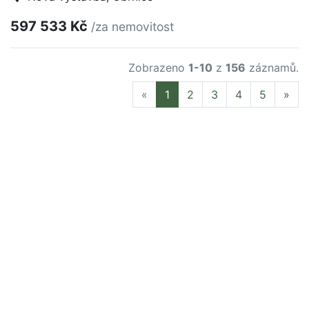
597 533 Kč
/za nemovitost
Zobrazeno
1-10
z
156
záznamů.
Previous
Nex
«
1
2
3
4
5
»