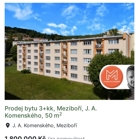
Prodej bytu 3+kk, Meziboří, J. A.
2
Komenského, 50 m
J. A. Komenského, Meziboří
1 800 000 Kč
/za nemovitost