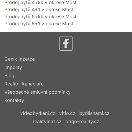
Prodej bytů 4+kk v okrese Most
Prodej bytů 4+1 v okrese Most
Prodej bytů 5+kk v okrese Most
Prodej bytů 5+1 v okrese Most
Ceník inzerce
Importy
Blog
Realitní kanceláře
Všeobecné smluvní podmínky
Kontakty
videobydleni.cz
vitio.cz
bydlisnami.cz
realitymat.cz
origo-reality.cz