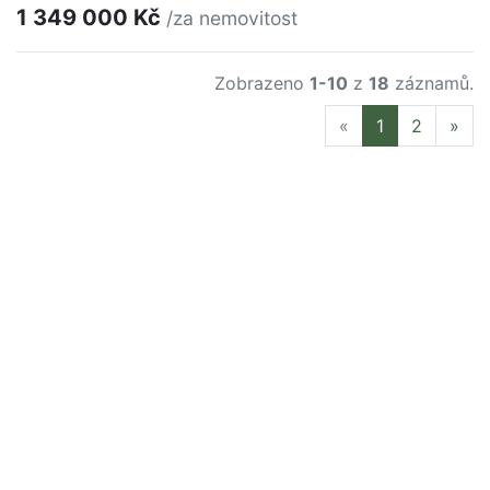
1 349 000 Kč
/za nemovitost
Zobrazeno
1-10
z
18
záznamů.
Previous
Nex
«
1
2
»