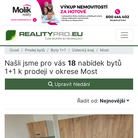
Úvod
Prodej bytů
Byty 1+1
Ústecký kraj
Most
Našli jsme pro vás
18
nabídek bytů
1+1 k prodeji v okrese Most
Upravit hledání
Řadit od:
Nejnovější