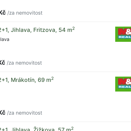
 Kč
/za nemovitost
2
2+1, Jihlava, Fritzova, 54 m
hlava
Kč
/za nemovitost
2
2+1, Mrákotín, 69 m
 Kč
/za nemovitost
2
2+1, Jihlava, Žižkova, 57 m