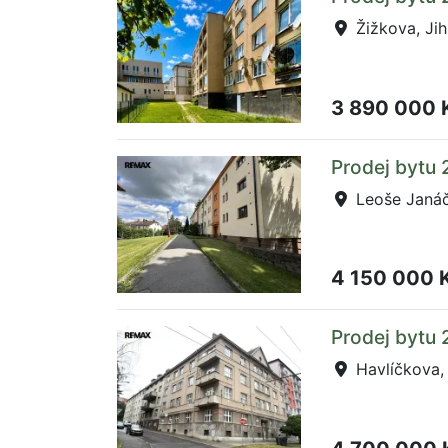
Žižkova, Jih
3 890 000 
Prodej bytu 
Leoše Janáč
4 150 000 
Prodej bytu 
Havlíčkova, 