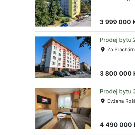
3 999 000 
Prodej bytu 
Za Prachárno
3 800 000
Prodej bytu 
Evžena Roši
4 490 000