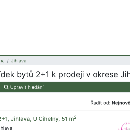
na
Jihlava
dek bytů 2+1 k prodeji v okrese Ji
Upravit hledání
Řadit od:
Nejnově
2
2+1, Jihlava, U Cihelny, 51 m
ihlava