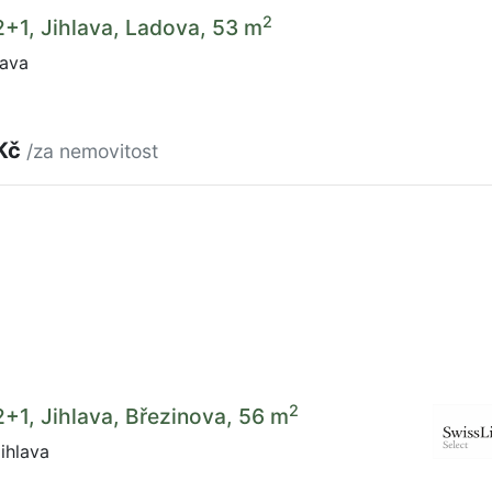
2
2+1, Jihlava, Ladova, 53 m
lava
 Kč
/za nemovitost
2
2+1, Jihlava, Březinova, 56 m
ihlava