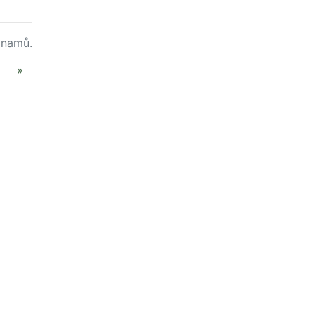
namů.
Next
»