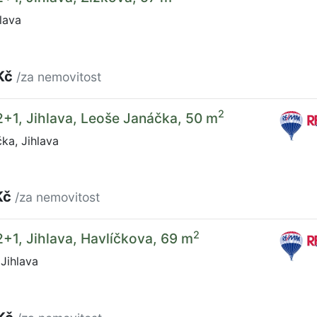
lava
Kč
/za nemovitost
2
2+1, Jihlava, Leoše Janáčka, 50 m
ka, Jihlava
Kč
/za nemovitost
2
2+1, Jihlava, Havlíčkova, 69 m
Jihlava