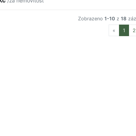
 Kč
/za nemovitost
Zobrazeno
1-10
z
18
záz
Previous
«
1
2