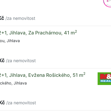
Kč
/za nemovitost
2
2+1, Jihlava, Za Prachárnou, 41 m
u, Jihlava
 Kč
/za nemovitost
2
2+1, Jihlava, Evžena Rošického, 51 m
ckého, Jihlava
 Kč
/za nemovitost