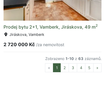
2
Prodej bytu 2+1, Vamberk, Jiráskova, 49 m
Jiráskova, Vamberk
2 720 000 Kč
/za nemovitost
Zobrazeno
1-10
z
63
záznamů.
Previous
Nex
«
1
2
3
4
5
»