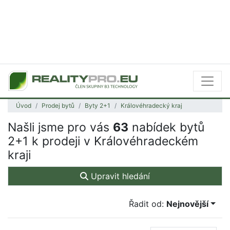
Úvod
Prodej bytů
Byty 2+1
Královéhradecký kraj
Našli jsme pro vás
63
nabídek bytů
2+1 k prodeji v Královéhradeckém
kraji
Upravit hledání
Řadit od:
Nejnovější