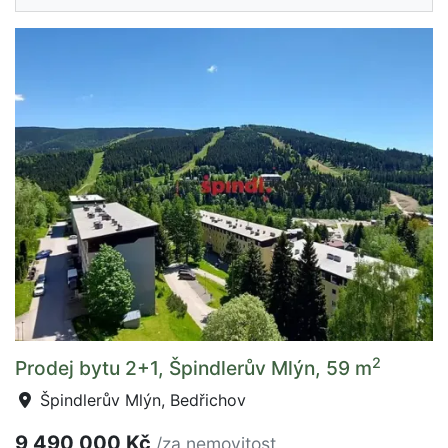
2
Prodej bytu 2+1, Špindlerův Mlýn, 59 m
Špindlerův Mlýn, Bedřichov
9 490 000 Kč
/za nemovitost