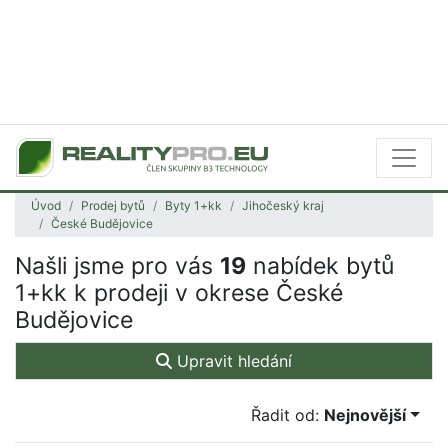
Úvod
Prodej bytů
Byty 1+kk
Jihočeský kraj
České Budějovice
Našli jsme pro vás
19
nabídek bytů
1+kk k prodeji v okrese České
Budějovice
Upravit hledání
Řadit od:
Nejnovější