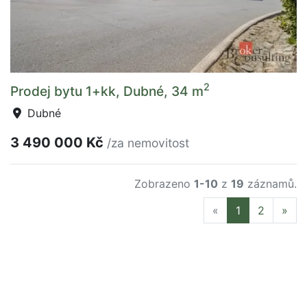
2
Prodej bytu 1+kk, Dubné, 34 m
Dubné
3 490 000 Kč
/za nemovitost
Zobrazeno
1-10
z
19
záznamů.
Previous
Nex
«
1
2
»