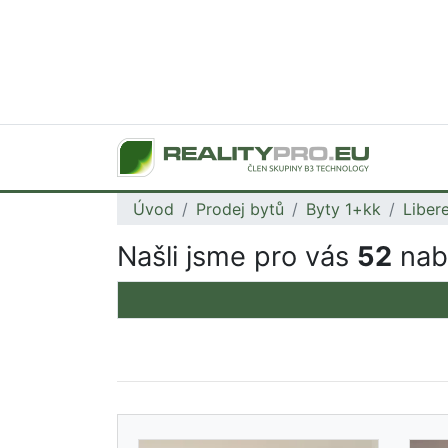
Úvod
Prodej bytů
Byty 1+kk
Liber
Našli jsme pro vás
52
nabí