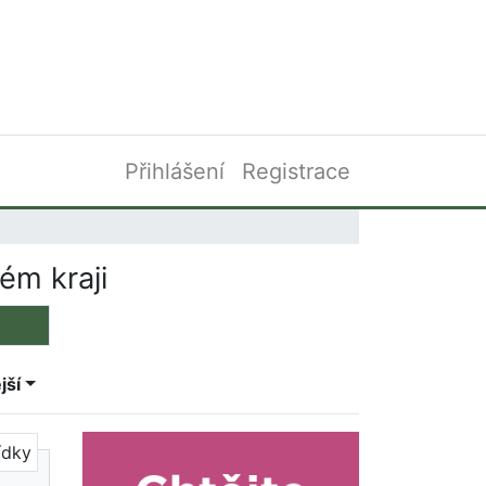
Přihlášení
Registrace
ém kraji
jší
ídky