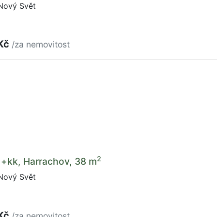
Nový Svět
 Kč
/za nemovitost
2
1+kk, Harrachov, 38 m
Nový Svět
 Kč
/za nemovitost