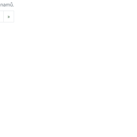
namů.
Next
»