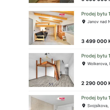
Prodej bytu 
Janov nad N
3 499 000 
Prodej bytu 
Wolkerova, 
2 290 000 
Prodej bytu 
Svojsíkova,