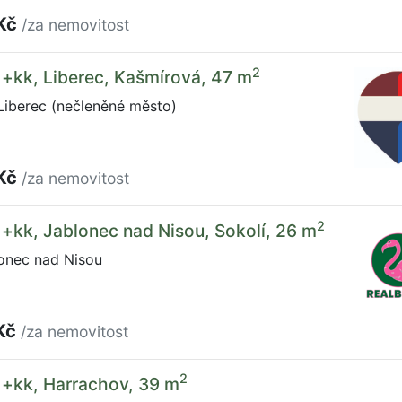
 Kč
/za nemovitost
2
1+kk, Liberec, Kašmírová, 47 m
Liberec (nečleněné město)
 Kč
/za nemovitost
2
1+kk, Jablonec nad Nisou, Sokolí, 26 m
lonec nad Nisou
Kč
/za nemovitost
2
1+kk, Harrachov, 39 m