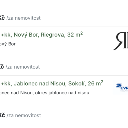
Kč
/za nemovitost
2
1+kk, Nový Bor, Riegrova, 32 m
ový Bor
Kč
/za nemovitost
2
1+kk, Jablonec nad Nisou, Sokolí, 26 m
onec nad Nisou, okres jablonec nad nisou
Kč
/za nemovitost