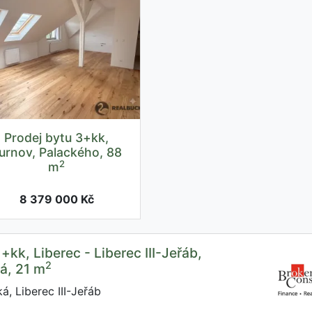
Prodej bytu 3+kk,
urnov, Palackého, 88
2
m
8 379 000 Kč
+kk, Liberec - Liberec III-Jeřáb,
2
á, 21 m
á, Liberec III-Jeřáb