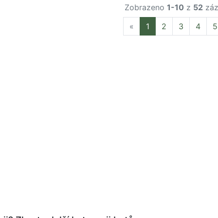
Zobrazeno
1-10
z
52
záz
Previous
«
1
2
3
4
5