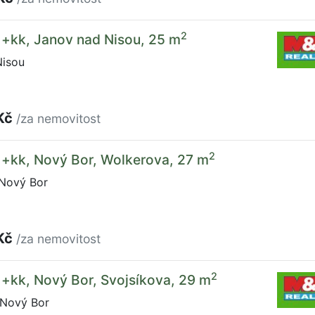
2
1+kk, Janov nad Nisou, 25 m
isou
Kč
/za nemovitost
2
1+kk, Nový Bor, Wolkerova, 27 m
Nový Bor
Kč
/za nemovitost
2
1+kk, Nový Bor, Svojsíkova, 29 m
 Nový Bor