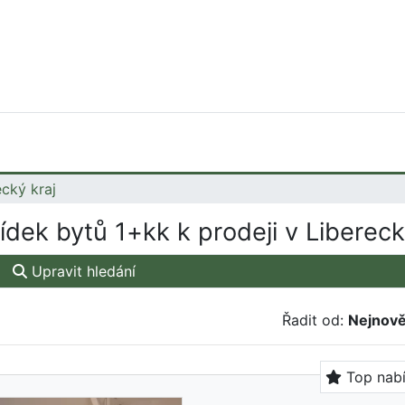
ecký kraj
dek bytů 1+kk k prodeji v Libereck
Upravit hledání
Řadit od:
Nejnově
Top nab