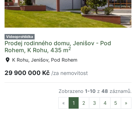
Videoprohlídka
Prodej rodinného domu, Jenišov - Pod
2
Rohem, K Rohu, 435 m
K Rohu, Jenišov, Pod Rohem
29 900 000 Kč
/za nemovitost
Zobrazeno
1-10
z
48
záznamů.
Previous
Nex
«
1
2
3
4
5
»