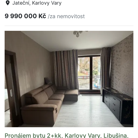
Jateční, Karlovy Vary
9 990 000 Kč
/za nemovitost
Pronájem bytu 2+kk, Karlovy Vary, Libušina,