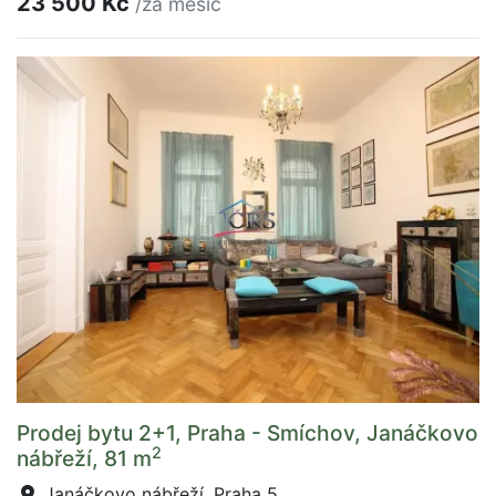
23 500 Kč
/za měsíc
Prodej bytu 2+1, Praha - Smíchov, Janáčkovo
2
nábřeží, 81 m
Janáčkovo nábřeží, Praha 5