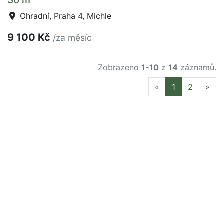
36 m
Ohradní, Praha 4, Michle
9 100 Kč
/za měsíc
Zobrazeno
1-10
z
14
záznamů.
Previous
Nex
«
1
2
»