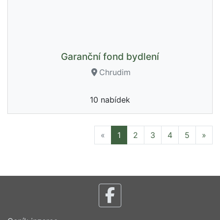
Garanční fond bydlení
Chrudim
10 nabídek
Previous
Nex
«
1
2
3
4
5
»