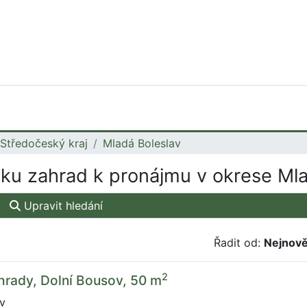
Středočeský kraj
Mladá Boleslav
ku zahrad k pronájmu v okrese Mla
Upravit hledání
Řadit od:
Nejnově
2
hrady, Dolní Bousov, 50 m
v