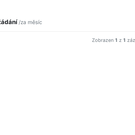
žádání
/za měsíc
Zobrazen
1
z
1
záz