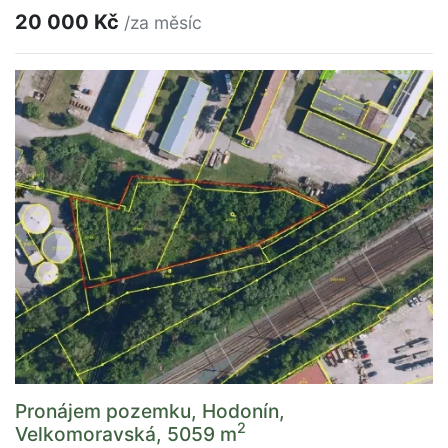
20 000 Kč
/za měsíc
Pronájem pozemku, Hodonín,
2
Velkomoravská, 5059 m