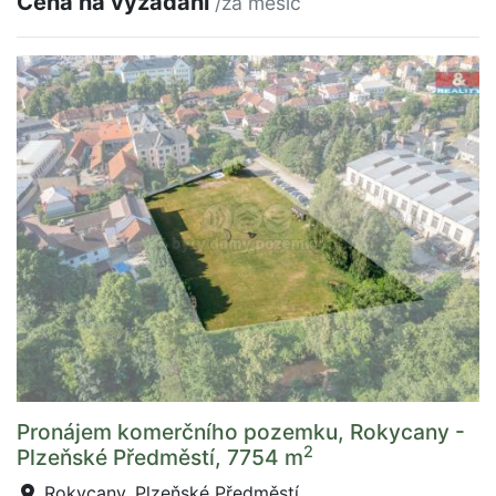
Cena na vyžádání
/za měsíc
Pronájem komerčního pozemku, Rokycany -
2
Plzeňské Předměstí, 7754 m
Rokycany, Plzeňské Předměstí