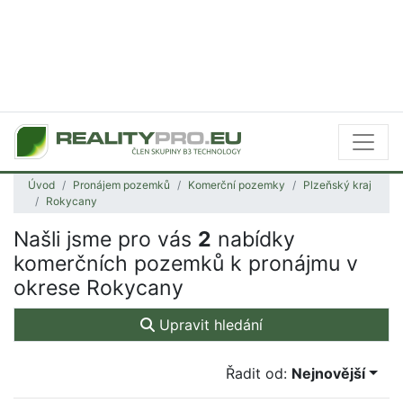
Úvod
Pronájem pozemků
Komerční pozemky
Plzeňský kraj
Rokycany
Našli jsme pro vás
2
nabídky
komerčních pozemků k pronájmu v
okrese Rokycany
Upravit hledání
Řadit od:
Nejnovější