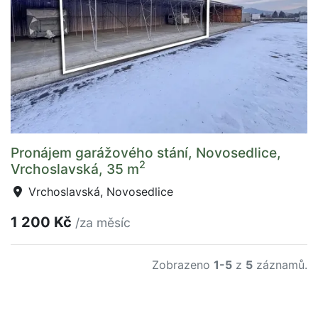
Pronájem garážového stání, Novosedlice,
2
Vrchoslavská, 35 m
Vrchoslavská, Novosedlice
1 200 Kč
/za měsíc
Zobrazeno
1-5
z
5
záznamů.