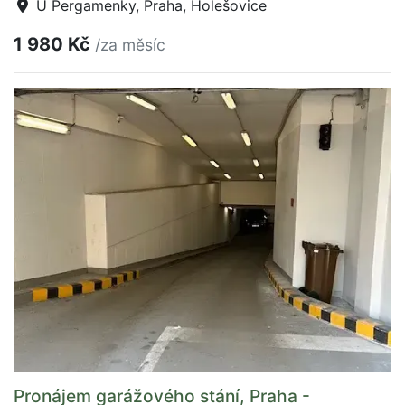
U Pergamenky, Praha, Holešovice
1 980 Kč
/za měsíc
Pronájem garážového stání, Praha -