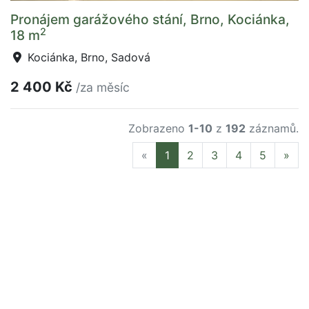
Pronájem garážového stání, Brno, Kociánka,
2
18 m
Kociánka, Brno, Sadová
2 400 Kč
/za měsíc
Zobrazeno
1-10
z
192
záznamů.
Previous
Nex
«
1
2
3
4
5
»