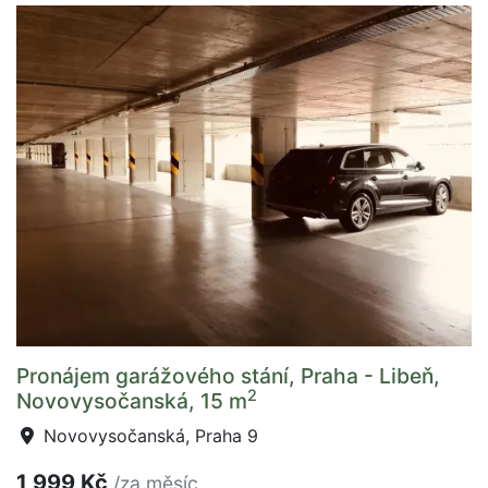
Pronájem garážového stání, Praha - Libeň,
2
Novovysočanská, 15 m
Novovysočanská, Praha 9
1 999 Kč
/za měsíc