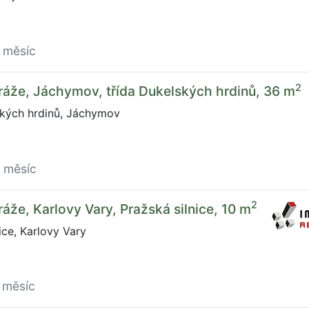
 měsíc
2
áže, Jáchymov, třída Dukelských hrdinů, 36 m
ských hrdinů, Jáchymov
a měsíc
2
áže, Karlovy Vary, Pražská silnice, 10 m
ice, Karlovy Vary
 měsíc