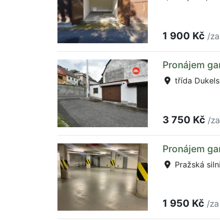
1 900 Kč
/za
Pronájem gar
třída Dukel
3 750 Kč
/z
Pronájem gar
Pražská siln
1 950 Kč
/za