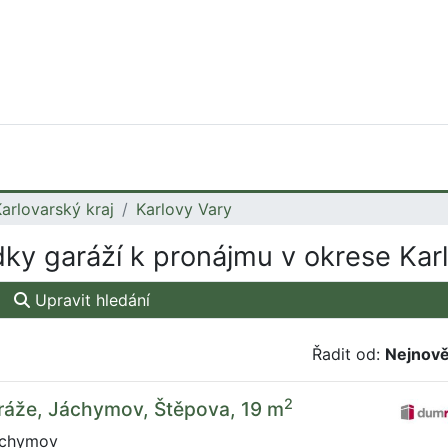
arlovarský kraj
Karlovy Vary
ky garáží k pronájmu v okrese Kar
Upravit hledání
Řadit od:
Nejnově
2
ráže, Jáchymov, Štěpova, 19 m
áchymov