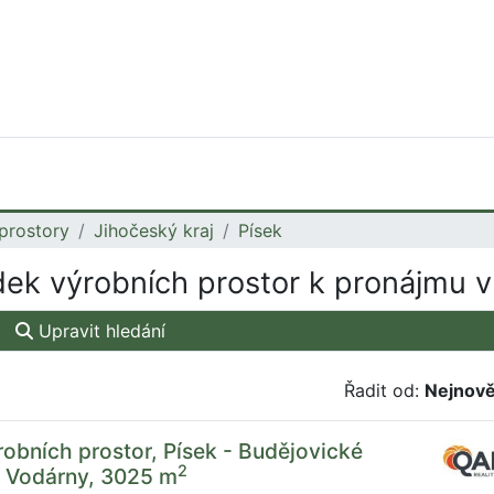
prostory
Jihočeský kraj
Písek
ek výrobních prostor k pronájmu v
Upravit hledání
Řadit od:
Nejnově
obních prostor, Písek - Budějovické
2
U Vodárny, 3025 m