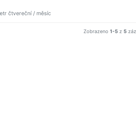
etr čtvereční / měsíc
Zobrazeno
1-5
z
5
záz