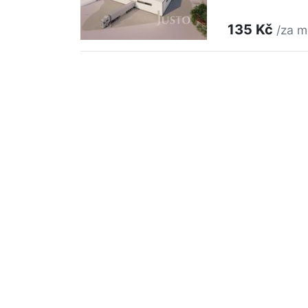
135 Kč
/za m