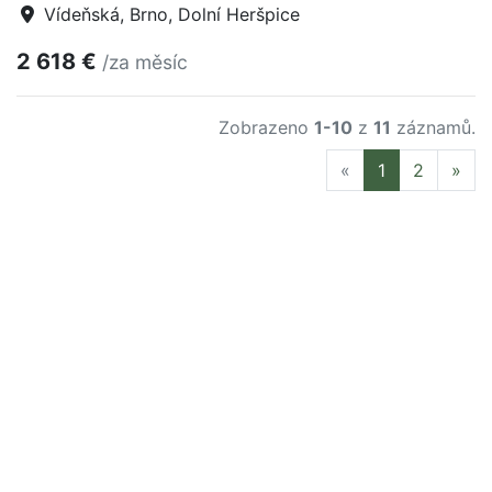
Vídeňská, Brno, Dolní Heršpice
2 618 €
/za měsíc
Zobrazeno
1-10
z
11
záznamů.
Previous
Nex
«
1
2
»