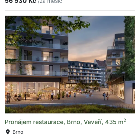
56 530 Kč
/za měsíc
2
Pronájem restaurace, Brno, Veveří, 435 m
Brno