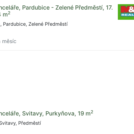
celáře, Pardubice - Zelené Předměstí, 17.
2
4 m
u, Pardubice, Zelené Předměstí
a měsíc
2
celáře, Svitavy, Purkyňova, 19 m
vitavy, Předměstí