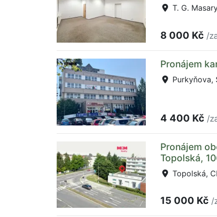
T. G. Masary
8 000 Kč
/z
Pronájem kan
Purkyňova, S
4 400 Kč
/z
Pronájem obc
Topolská, 1
Topolská, Ch
15 000 Kč
/