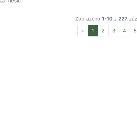
za měsíc
Zobrazeno
1-10
z
227
záz
Previous
«
1
2
3
4
5