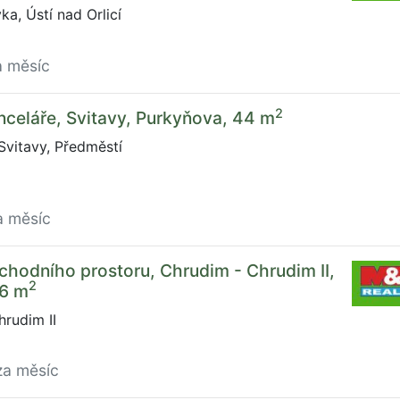
ka, Ústí nad Orlicí
a měsíc
2
celáře, Svitavy, Purkyňova, 44 m
vitavy, Předměstí
a měsíc
hodního prostoru, Chrudim - Chrudim II,
2
06 m
rudim II
za měsíc