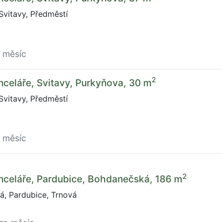
vitavy, Předměstí
a měsíc
2
celáře, Svitavy, Purkyňova, 30 m
vitavy, Předměstí
a měsíc
2
nceláře, Pardubice, Bohdanečská, 186 m
, Pardubice, Trnová