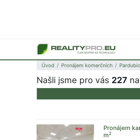
Úvod
Pronájem komerčních
Pardubic
Našli jsme pro vás
227
na
Pronájem kan
2
m