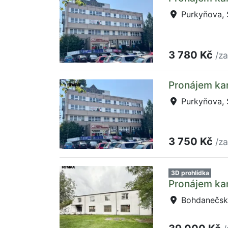
Purkyňova, S
3 780 Kč
/z
Pronájem kan
Purkyňova, S
3 750 Kč
/z
3D prohlídka
Pronájem ka
Bohdanečská