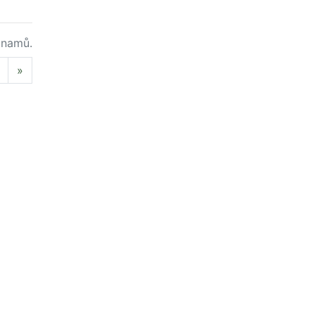
namů.
Next
»