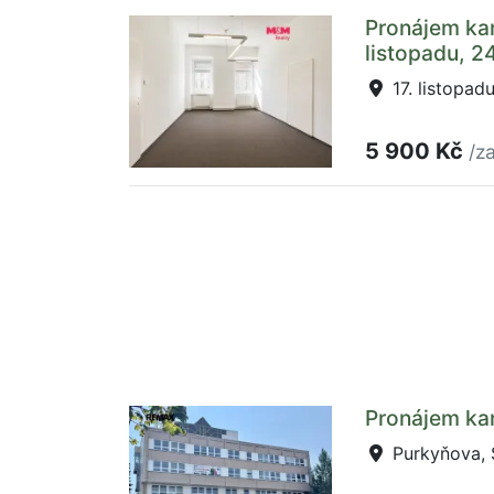
Pronájem kan
listopadu, 2
17. listopad
5 900 Kč
/z
Pronájem kan
Purkyňova, S