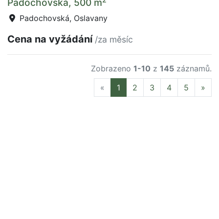
Padochovská, 500 m
Padochovská, Oslavany
Cena na vyžádání
/za měsíc
Zobrazeno
1-10
z
145
záznamů.
Previous
Nex
«
1
2
3
4
5
»