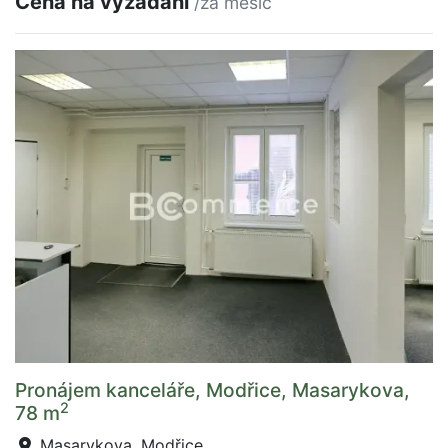
Cena na vyžádání
/za měsíc
Pronájem kanceláře, Modřice, Masarykova,
2
78 m
Masarykova, Modřice