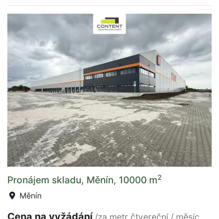
2
Pronájem skladu, Měnín, 10000 m
Měnín
Cena na vyžádání
/za metr čtvereční / měsíc