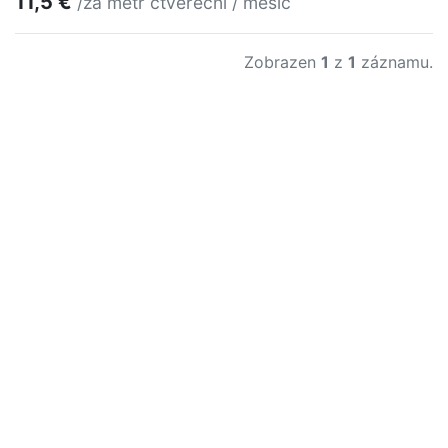
11,5 €
/za metr čtvereční / měsíc
Zobrazen
1
z
1
záznamu.