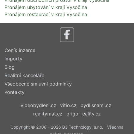
Pronájem obchodních prostor v kraji Vysočina
Pronájem ubytování v kraji Vysočina
Pronájem restaurací v kraji Vysočina
Ceník inzerce
Importy
Blog
Realitní kanceláře
Všeobecné smluvní podmínky
Kontakty
videobydleni.cz
vitio.cz
bydlisnami.cz
realitymat.cz
origo-reality.cz
Copyright © 2008 - 2026 B3 Technology, s.r.o. | Všechna