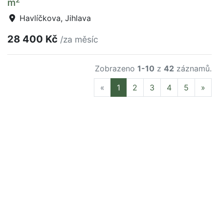
m
Havlíčkova, Jihlava
28 400 Kč
/za měsíc
Zobrazeno
1-10
z
42
záznamů.
Previous
Nex
«
1
2
3
4
5
»