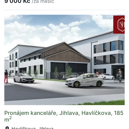
9 000 Kč
/za měsíc
Pronájem kanceláře, Jihlava, Havlíčkova, 185
2
m
Havlíčkova, Jihlava