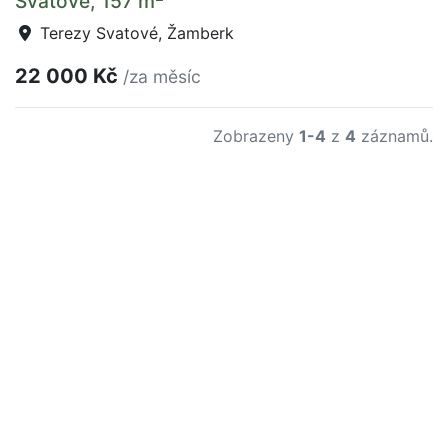
Svatové, 157 m
Terezy Svatové, Žamberk
22 000 Kč
/za měsíc
Zobrazeny
1-4
z
4
záznamů.