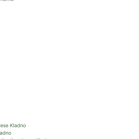
rese Kladno
ladno