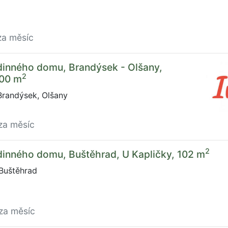
za měsíc
dinného domu, Brandýsek - Olšany,
2
100 m
Brandýsek, Olšany
za měsíc
2
dinného domu, Buštěhrad, U Kapličky, 102 m
Buštěhrad
za měsíc