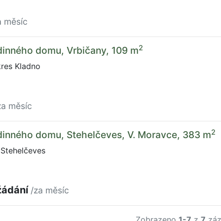
a měsíc
2
dinného domu, Vrbičany, 109 m
kres Kladno
za měsíc
2
dinného domu, Stehelčeves, V. Moravce, 383 m
 Stehelčeves
žádání
/za měsíc
Zobrazeno
1-7
z
7
záz