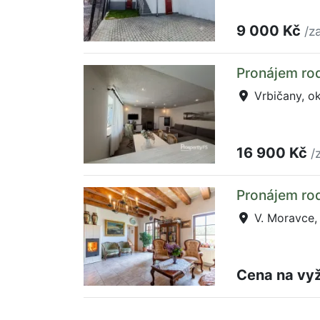
9 000 Kč
/z
Pronájem ro
Vrbičany, o
16 900 Kč
/
Pronájem ro
V. Moravce,
Cena na vy