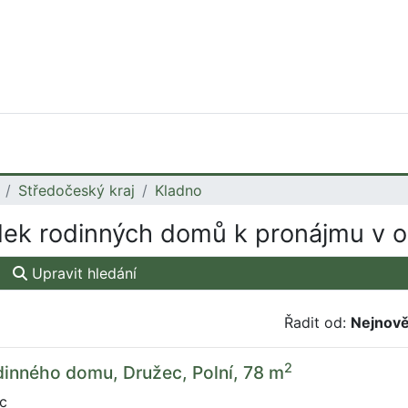
Středočeský kraj
Kladno
ek rodinných domů k pronájmu v o
Upravit hledání
Řadit od:
Nejnově
2
inného domu, Družec, Polní, 78 m
c