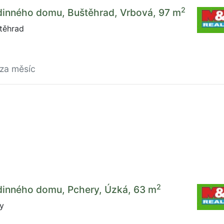
2
dinného domu, Buštěhrad, Vrbová, 97 m
těhrad
/za měsíc
2
dinného domu, Pchery, Úzká, 63 m
y