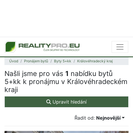
Úvod
Pronájem bytů
Byty 5+kk
Královéhradecký kraj
Našli jsme pro vás
1
nabídku bytů
5+kk k pronájmu v Královéhradeckém
kraji
Upravit hledání
Řadit od:
Nejnovější