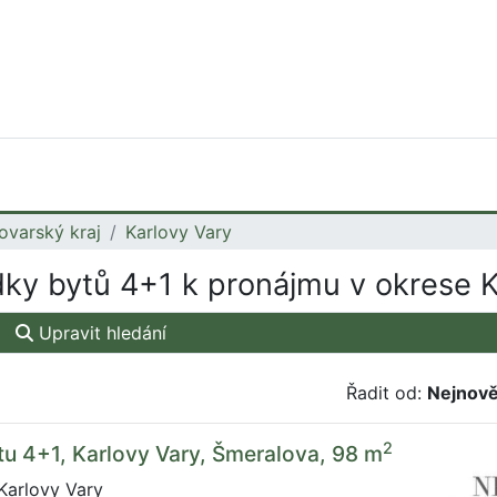
ovarský kraj
Karlovy Vary
ky bytů 4+1 k pronájmu v okrese K
Upravit hledání
Řadit od:
Nejnově
2
u 4+1, Karlovy Vary, Šmeralova, 98 m
Karlovy Vary