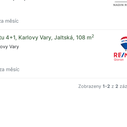
za měsíc
2
u 4+1, Karlovy Vary, Jaltská, 108 m
lovy Vary
za měsíc
Zobrazeny
1-2
z
2
záz