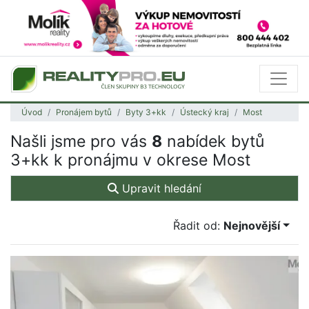
Úvod
Pronájem bytů
Byty 3+kk
Ústecký kraj
Most
Našli jsme pro vás
8
nabídek bytů
3+kk k pronájmu v okrese Most
Upravit hledání
Řadit od:
Nejnovější