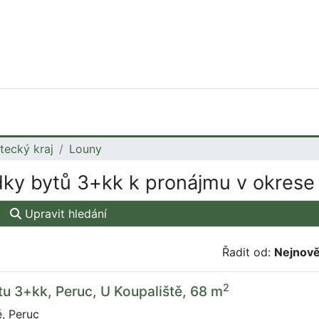
tecký kraj
Louny
ky bytů 3+kk k pronájmu v okrese
Upravit hledání
Řadit od:
Nejnově
2
u 3+kk, Peruc, U Koupaliště, 68 m
, Peruc