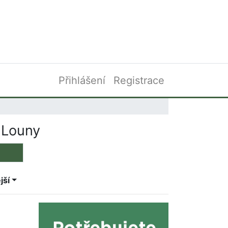
Přihlášení
Registrace
 Louny
jší