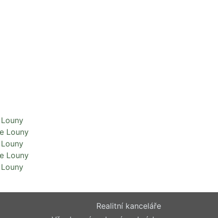
 Louny
se Louny
 Louny
se Louny
 Louny
Realitní kanceláře