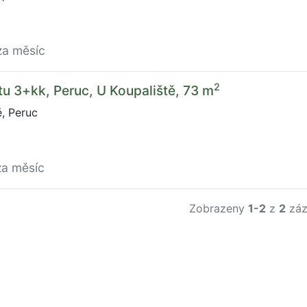
za měsíc
2
u 3+kk, Peruc, U Koupaliště, 73 m
, Peruc
za měsíc
Zobrazeny
1-2
z
2
záz