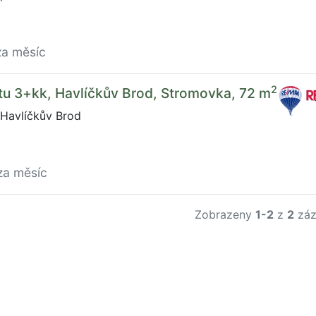
za měsíc
2
tu 3+kk, Havlíčkův Brod, Stromovka, 72 m
Havlíčkův Brod
za měsíc
Zobrazeny
1-2
z
2
záz