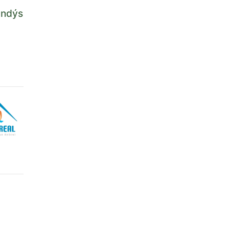
andýs