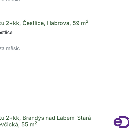
2
u 2+kk, Čestlice, Habrová, 59 m
stlice
za měsíc
tu 2+kk, Brandýs nad Labem-Stará
2
evčická, 55 m