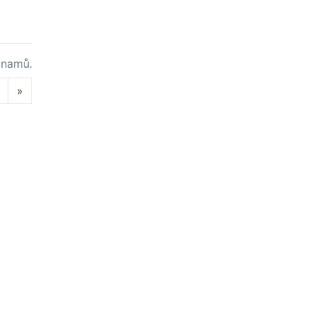
namů.
Next
»