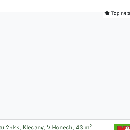
Top nab
2
tu 2+kk, Klecany, V Honech, 43 m