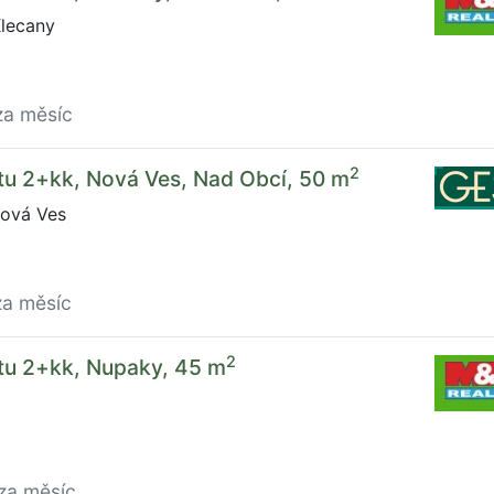
lecany
za měsíc
2
tu 2+kk, Nová Ves, Nad Obcí, 50 m
ová Ves
za měsíc
2
tu 2+kk, Nupaky, 45 m
za měsíc