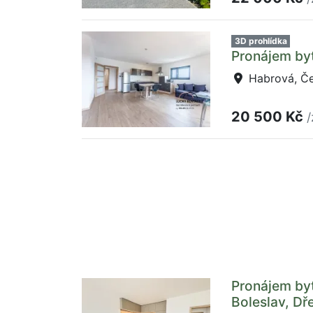
3D prohlídka
Pronájem byt
Habrová, Če
20 500 Kč
/
Pronájem by
Boleslav, Dř