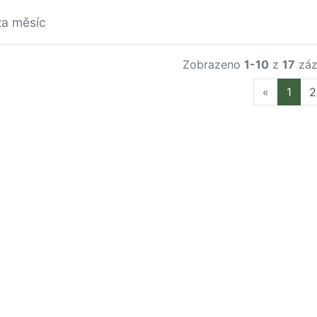
za měsíc
Zobrazeno
1-10
z
17
záz
Previous
«
1
2