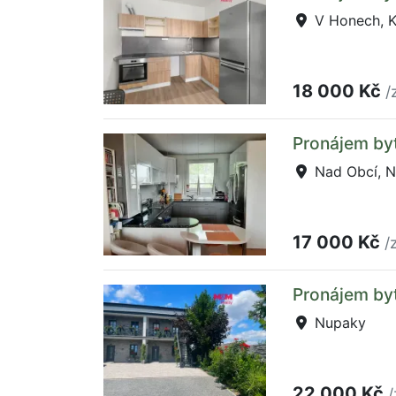
V Honech, K
18 000 Kč
/
Pronájem by
Nad Obcí, N
17 000 Kč
/
Pronájem by
Nupaky
22 000 Kč
/