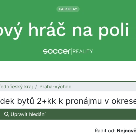
ředočeský kraj
Praha-východ
dek bytů 2+kk k pronájmu v okres
Upravit hledání
Řadit od:
Nejnově