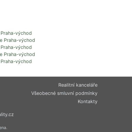
 Praha-východ
se Praha-východ
 Praha-východ
se Praha-východ
 Praha-východ
Realitní kanceláře
Všeobecné smluvní podmínky
Kontakty
lity.cz
ena.