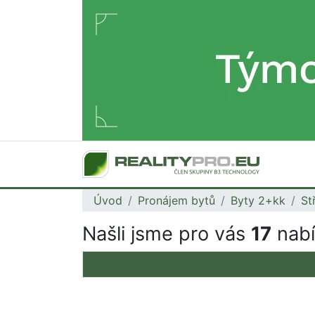
Úvod
Pronájem bytů
Byty 2+kk
St
Našli jsme pro vás
17
nabí