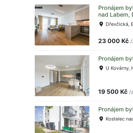
Pronájem by
nad Labem, 
Dřevčická, 
23 000 Kč
/
Pronájem byt
U Kovárny, 
19 500 Kč
/
Pronájem byt
Kostelec na