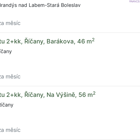
Brandýs nad Labem-Stará Boleslav
za měsíc
2
tu 2+kk, Říčany, Barákova, 46 m
íčany
za měsíc
2
u 2+kk, Říčany, Na Výšině, 56 m
Říčany
za měsíc