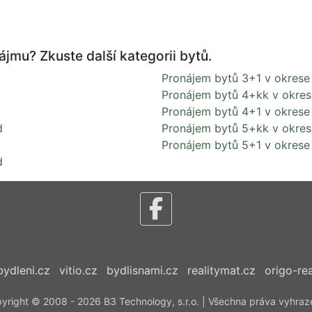
ájmu? Zkuste další kategorii bytů.
Pronájem bytů 3+1 v okrese
d
Pronájem bytů 4+kk v okre
Pronájem bytů 4+1 v okrese
d
Pronájem bytů 5+kk v okre
Pronájem bytů 5+1 v okrese
d
bydleni.cz
vitio.cz
bydlisnami.cz
realitymat.cz
origo-rea
yright © 2008 - 2026 B3 Technology, s.r.o. | Všechna práva vyhraz