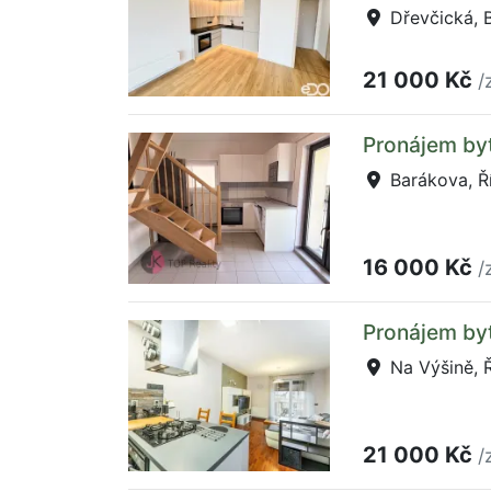
Dřevčická, 
21 000 Kč
/
Pronájem by
Barákova, Ř
16 000 Kč
/
Pronájem byt
Na Výšině, 
21 000 Kč
/