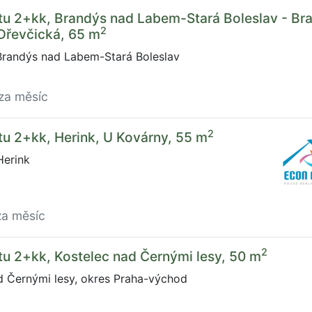
tu 2+kk, Brandýs nad Labem-Stará Boleslav - Br
2
Dřevčická, 65 m
Brandýs nad Labem-Stará Boleslav
za měsíc
2
u 2+kk, Herink, U Kovárny, 55 m
Herink
za měsíc
2
u 2+kk, Kostelec nad Černými lesy, 50 m
d Černými lesy, okres Praha-východ