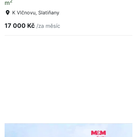
2
m
K Vlčnovu, Slatiňany
17 000 Kč
/za měsíc