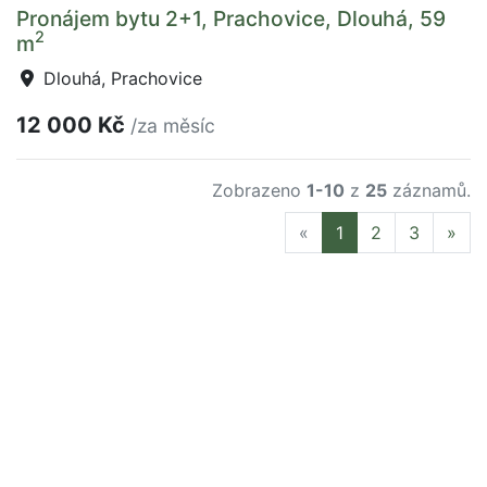
Pronájem bytu 2+1, Prachovice, Dlouhá, 59
2
m
Dlouhá, Prachovice
12 000 Kč
/za měsíc
Zobrazeno
1-10
z
25
záznamů.
Previous
Nex
«
1
2
3
»