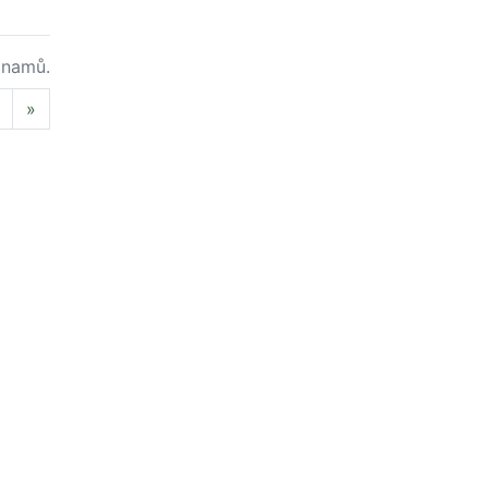
namů.
Next
»