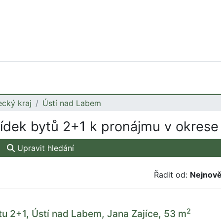
ecký kraj
Ústí nad Labem
dek bytů 2+1 k pronájmu v okrese
Upravit hledání
Řadit od:
Nejnově
2
u 2+1, Ústí nad Labem, Jana Zajíce, 53 m