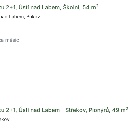
2
u 2+1, Ústí nad Labem, Školní, 54 m
 nad Labem, Bukov
za měsíc
2
u 2+1, Ústí nad Labem - Střekov, Pionýrů, 49 m
řekov