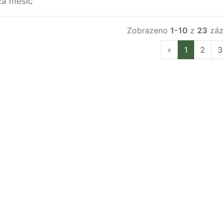
za měsíc
Zobrazeno
1-10
z
23
záz
Previous
«
1
2
3