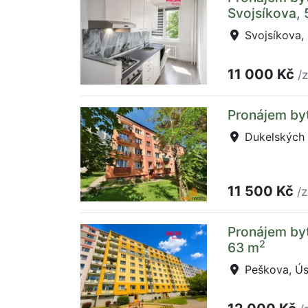
Svojsíkova,
Svojsíkova, 
11 000 Kč
/
Pronájem byt
Dukelských 
11 500 Kč
/
Pronájem byt
2
63 m
Peškova, Ús