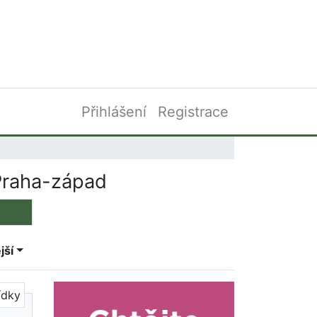
Přihlášení
Registrace
Praha-západ
jší
ídky