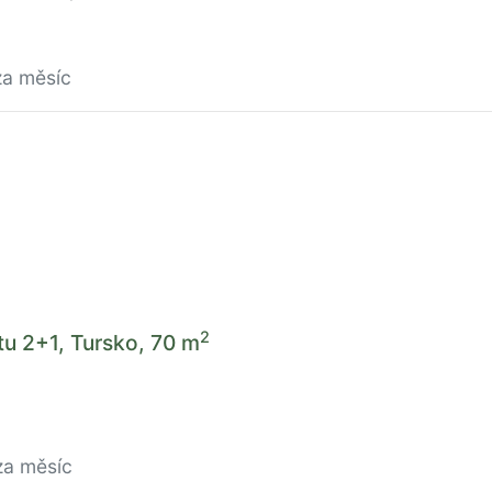
za měsíc
2
u 2+1, Tursko, 70 m
za měsíc