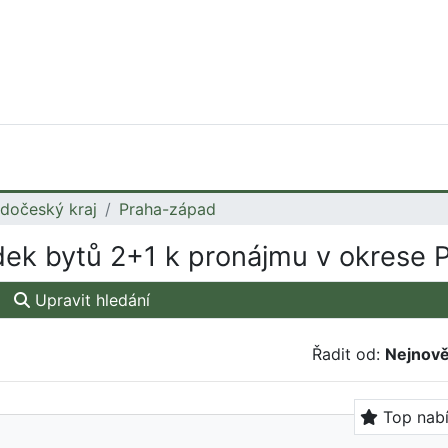
edočeský kraj
Praha-západ
ek bytů 2+1 k pronájmu v okrese 
Upravit hledání
Řadit od:
Nejnově
Top nab