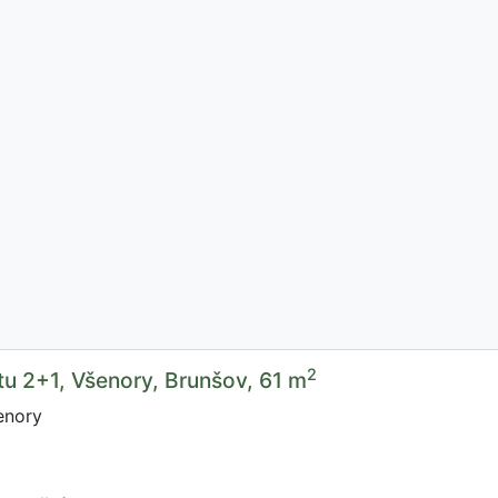
2
u 2+1, Všenory, Brunšov, 61 m
enory