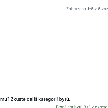
Zobrazeno
1-5
z
5
záz
mu? Zkuste další kategorii bytů.
Pronájem bytů 3+1 v okrese