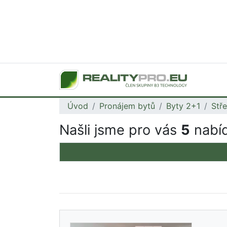
Úvod
Pronájem bytů
Byty 2+1
Stř
Našli jsme pro vás
5
nabíd