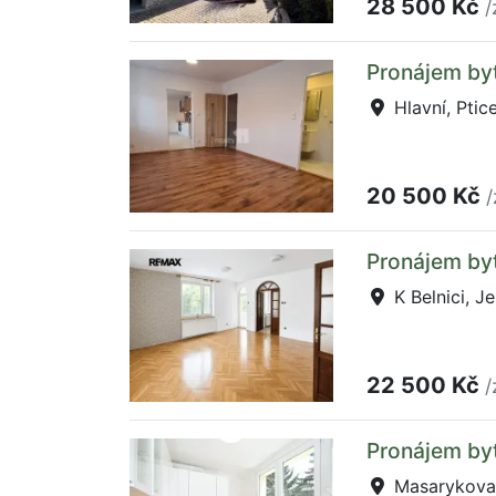
28 500 Kč
/
Pronájem byt
Hlavní, Ptic
20 500 Kč
/
Pronájem byt
K Belnici, J
22 500 Kč
/
Pronájem by
Masarykova