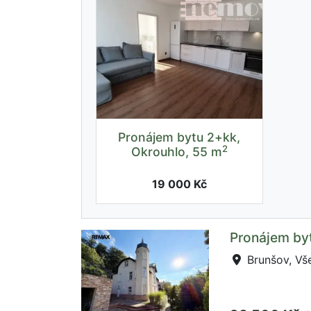
Pronájem bytu 2+kk,
2
Okrouhlo, 55 m
19 000 Kč
Pronájem byt
Brunšov, Vš