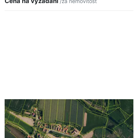
Cena na vyžádání
/za nemovitost