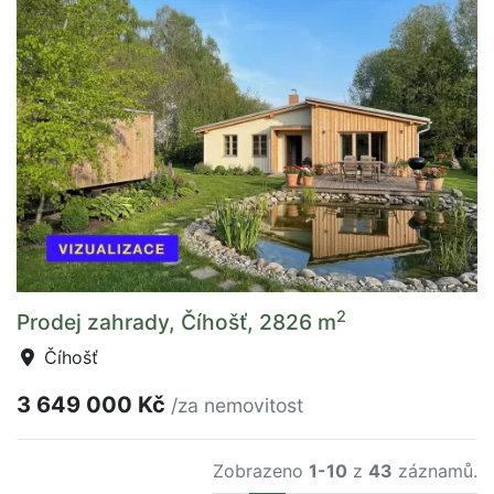
2
Prodej zahrady, Číhošť, 2826 m
Číhošť
3 649 000 Kč
/za nemovitost
Zobrazeno
1-10
z
43
záznamů.