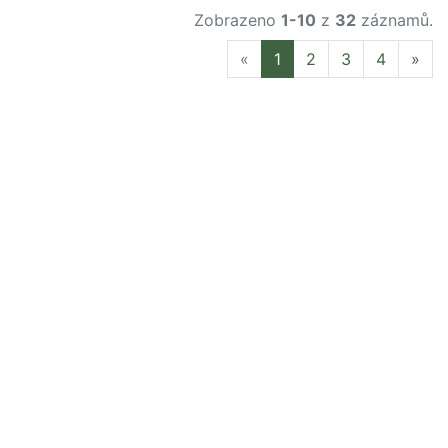
Zobrazeno
1-10
z
32
záznamů.
Previous
Nex
«
1
2
3
4
»