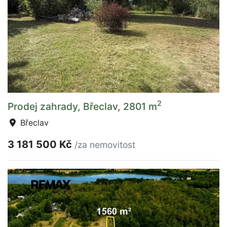
2
Prodej zahrady, Břeclav, 2801 m
Břeclav
3 181 500 Kč
/za nemovitost