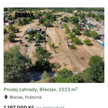
2
Prodej zahrady, Břeclav, 2523 m
Břeclav, Poštorná
1 197 000 Kč
/za nemovitost