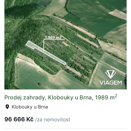
2
Prodej zahrady, Klobouky u Brna, 1989 m
Klobouky u Brna
96 666 Kč
/za nemovitost