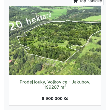
Top nabídky
Prodej louky, Vojkovice - Jakubov,
2
199287 m
8 900 000 Kč