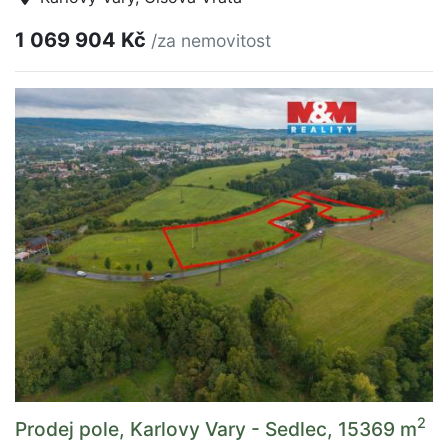
1 069 904 Kč
/za nemovitost
2
Prodej pole, Karlovy Vary - Sedlec, 15369 m