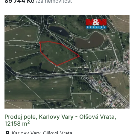
89 744 Kč
/za nemovitost
Prodej pole, Karlovy Vary - Olšová Vrata,
2
12158 m
Karlovy Vary, Olšová Vrata