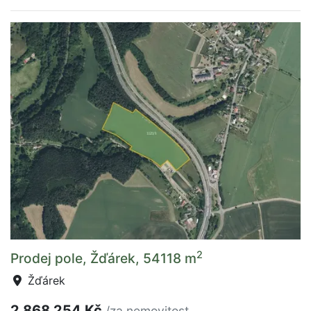
2
Prodej pole, Žďárek, 54118 m
Žďárek
2 868 254 Kč
/za nemovitost