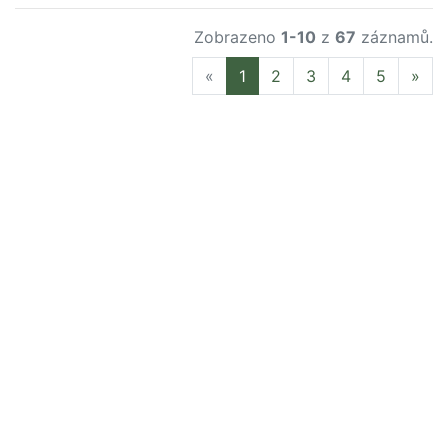
Zobrazeno
1-10
z
67
záznamů.
Previous
Nex
«
1
2
3
4
5
»