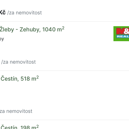
 Kč
/za nemovitost
2
 Žleby - Zehuby, 1040 m
by
č
/za nemovitost
2
 Čestín, 518 m
/za nemovitost
2
 Čestín, 198 m