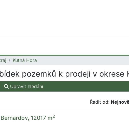
raj
Kutná Hora
ídek pozemků k prodeji v okrese 
Upravit hledání
Řadit od:
Nejnově
2
 Bernardov, 12017 m