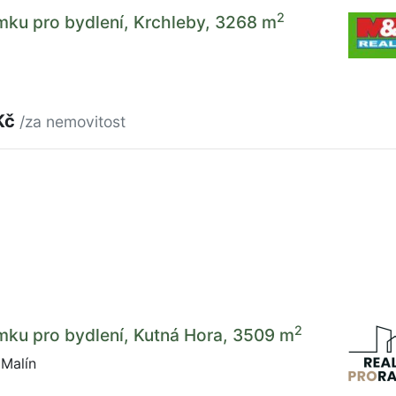
2
mku pro bydlení, Krchleby, 3268 m
Kč
/za nemovitost
2
mku pro bydlení, Kutná Hora, 3509 m
 Malín