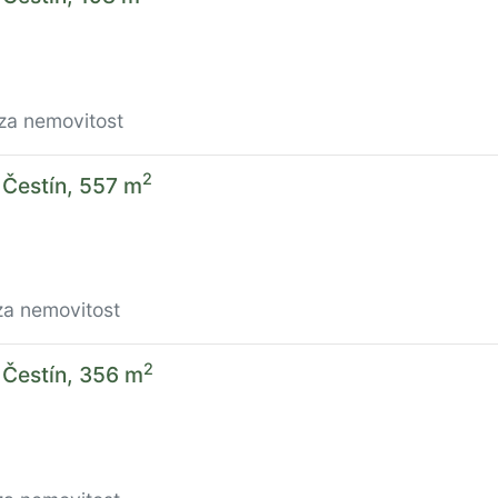
za nemovitost
2
 Čestín, 557 m
za nemovitost
2
 Čestín, 356 m