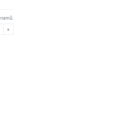
namů.
Next
»