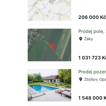
206 000 K
Prodej pole,
Žáky
1 031 723 
Prodej poze
Zbýšov, Opa
1 548 000 