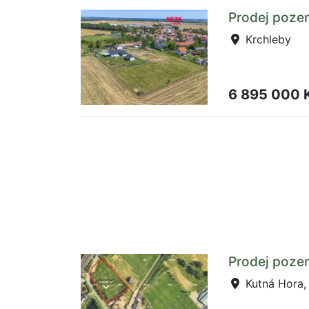
Prodej poze
Krchleby
6 895 000 
Prodej poze
Kutná Hora,