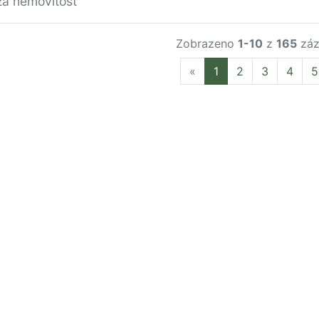
za nemovitost
Zobrazeno
1-10
z
165
záz
Previous
«
1
2
3
4
5