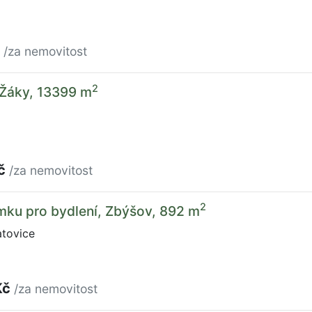
č
/za nemovitost
2
 Žáky, 13399 m
Kč
/za nemovitost
2
mku pro bydlení, Zbýšov, 892 m
tovice
Kč
/za nemovitost