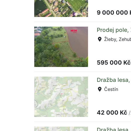
9 000 000
Prodej pole,
Žleby, Zehu
595 000 K
Dražba lesa,
Čestín
42 000 Kč
Dražba lesa,