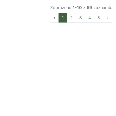
Zobrazeno
1-10
z
59
záznamů.
Previous
Nex
«
1
2
3
4
5
»