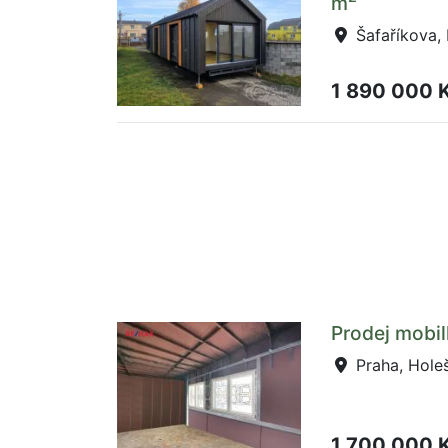
m
Šafaříkova, 
1 890 000 
Prodej mobi
Praha, Hole
1 700 000 