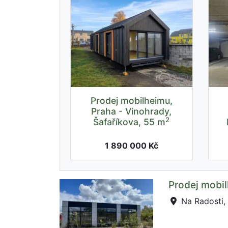
Prodej mobilheimu,
Praha - Vinohrady,
2
Šafaříkova, 55 m
1 890 000 Kč
Prodej mobil
Na Radosti,