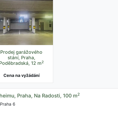
Prodej garážového
stání, Praha,
2
Poděbradská, 12 m
Cena na vyžádání
2
heimu, Praha, Na Radosti, 100 m
 Praha 6