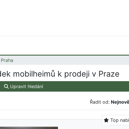
Praha
ek mobilheimů k prodeji v Praze
Upravit hledání
Řadit od:
Nejnově
Top nab