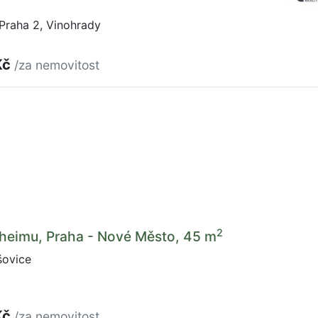
Praha 2, Vinohrady
Kč
/za nemovitost
2
lheimu, Praha - Nové Město, 45 m
šovice
Kč
/za nemovitost