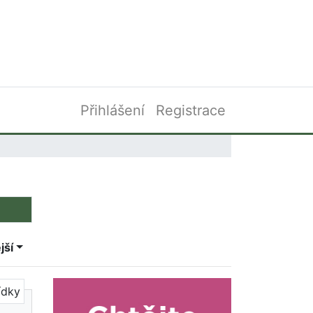
Přihlášení
Registrace
jší
ídky