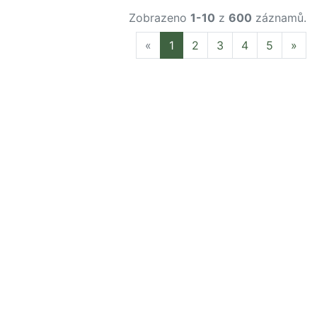
Zobrazeno
1-10
z
600
záznamů.
Previous
Nex
«
1
2
3
4
5
»