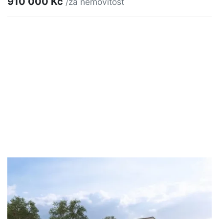
910 000 Kč
/za nemovitost