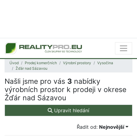
Úvod
Prodej komerčních
Výrobní prostory
Vysočina
Žďár nad Sázavou
Našli jsme pro vás
3
nabídky
výrobních prostor k prodeji v okrese
Žďár nad Sázavou
Upravit hledání
Řadit od:
Nejnovější