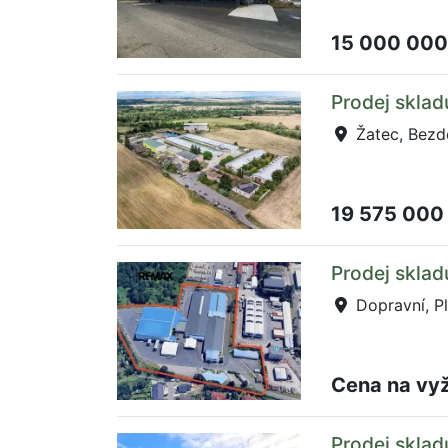
15 000 000
Prodej sklad
Žatec, Bezd
19 575 000
Prodej sklad
Dopravní, P
Cena na vy
Prodej sklad