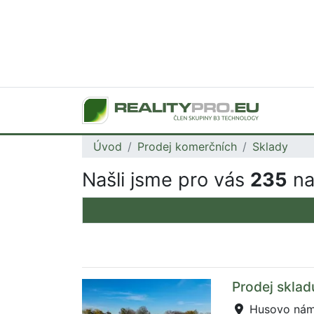
Úvod
Prodej komerčních
Sklady
Našli jsme pro vás
235
na
Prodej sklad
Husovo námě