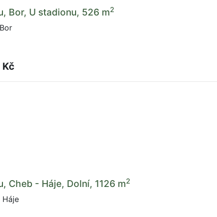
2
u, Bor, U stadionu, 526 m
 Bor
 Kč
2
u, Cheb - Háje, Dolní, 1126 m
 Háje