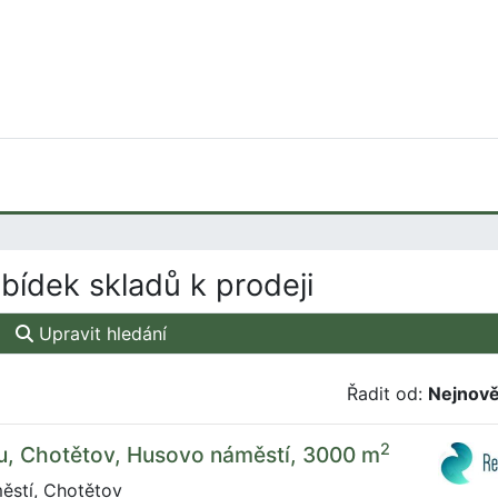
bídek skladů k prodeji
Upravit hledání
Řadit od:
Nejnově
2
u, Chotětov, Husovo náměstí, 3000 m
stí, Chotětov