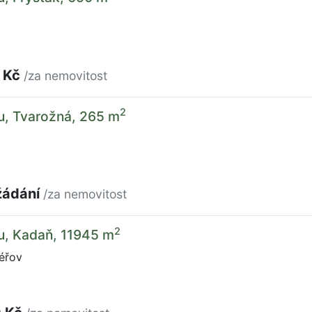
 Kč
/za nemovitost
2
u, Tvarožná, 265 m
žádání
/za nemovitost
2
u, Kadaň, 11945 m
éřov