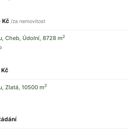
0 Kč
/za nemovitost
2
u, Cheb, Údolní, 8728 m
b
 Kč
2
u, Zlatá, 10500 m
žádání