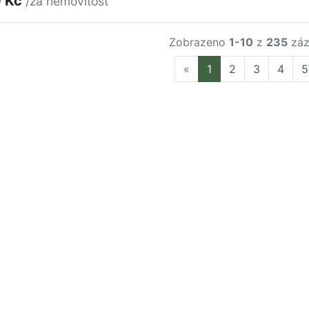
0 Kč
/za nemovitost
Zobrazeno
1-10
z
235
záz
Previous
«
1
2
3
4
5