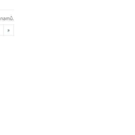
namů.
Next
»