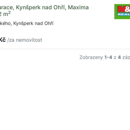
urace, Kynšperk nad Ohří, Maxima
2
2 m
ého, Kynšperk nad Ohří
 Kč
/za nemovitost
Zobrazeny
1-4
z
4
záz