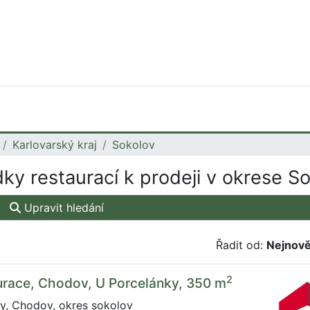
Karlovarský kraj
Sokolov
ky restaurací k prodeji v okrese S
Upravit hledání
Řadit od:
Nejnově
2
urace, Chodov, U Porcelánky, 350 m
y, Chodov, okres sokolov