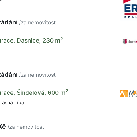
žádání
/za nemovitost
2
urace, Dasnice, 230 m
žádání
/za nemovitost
2
urace, Šindelová, 600 m
rásná Lípa
 Kč
/za nemovitost