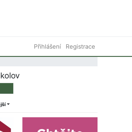
Přihlášení
Registrace
okolov
jší