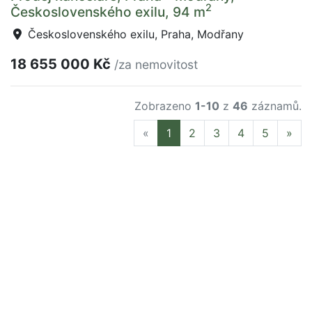
2
Československého exilu, 94 m
Československého exilu, Praha, Modřany
18 655 000 Kč
/za nemovitost
Zobrazeno
1-10
z
46
záznamů.
Previous
Nex
«
1
2
3
4
5
»