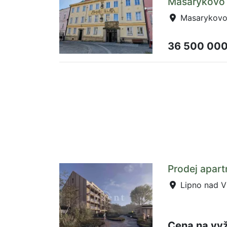
Masarykovo 
Masarykovo 
36 500 00
Prodej apart
Lipno nad V
Cena na vy