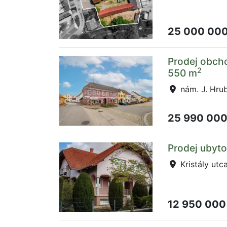
25 000 00
Prodej obcho
2
550 m
nám. J. Hru
25 990 00
Prodej ubyto
Kristály utc
12 950 000