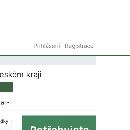
Přihlášení
Registrace
eském kraji
jší
ídky