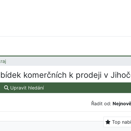
raj
bídek komerčních k prodeji v Jihoč
Upravit hledání
Řadit od:
Nejnově
Top nab