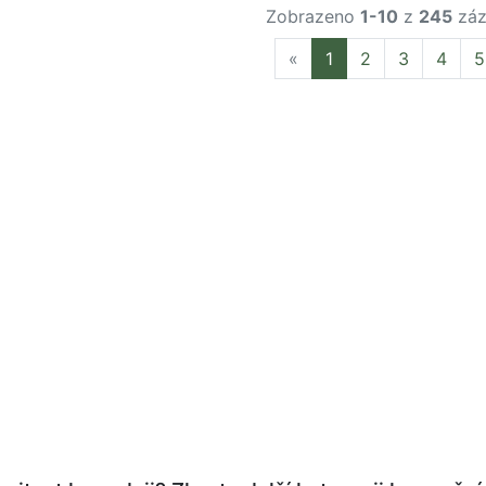
Zobrazeno
1-10
z
245
záz
Previous
«
1
2
3
4
5