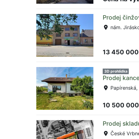
Prodej činžo
nám. Jirásk
13 450 000
3D prohlídka
Prodej kance
Papírenská,
10 500 000
Prodej sklad
České Vrbné