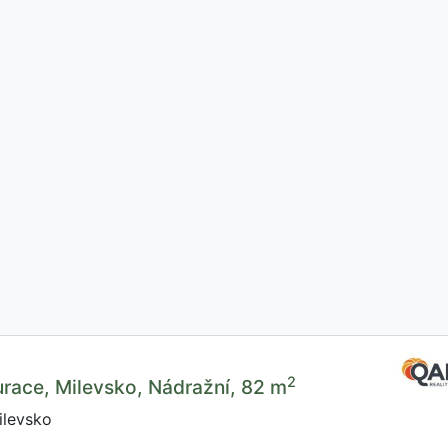
2
urace, Milevsko, Nádražní, 82 m
ilevsko