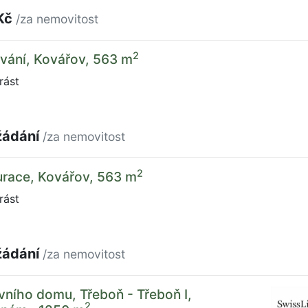
Kč
/za nemovitost
2
vání, Kovářov, 563 m
rást
žádání
/za nemovitost
2
urace, Kovářov, 563 m
rást
žádání
/za nemovitost
vního domu, Třeboň - Třeboň I,
2