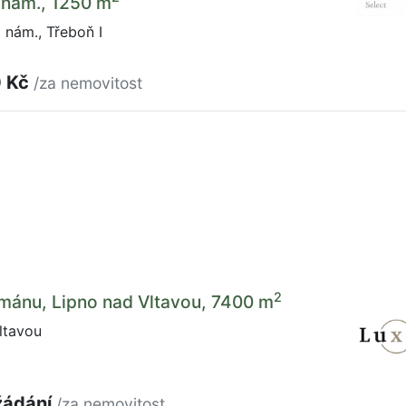
nám., 1250 m
nám., Třeboň I
0 Kč
/za nemovitost
2
mánu, Lipno nad Vltavou, 7400 m
ltavou
žádání
/za nemovitost