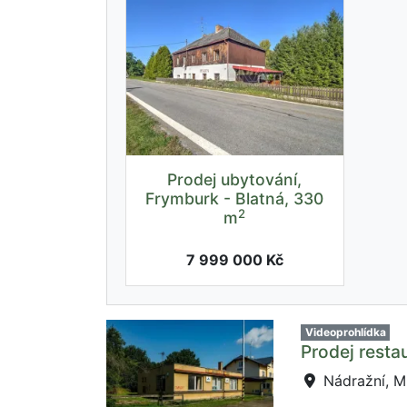
Prodej ubytování,
Frymburk - Blatná, 330
2
m
7 999 000 Kč
Videoprohlídka
Prodej resta
Nádražní, M