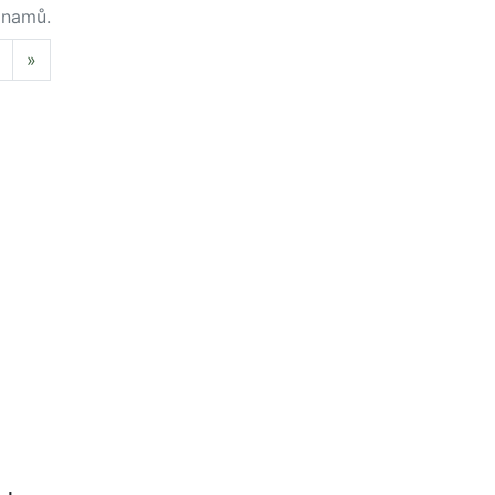
namů.
Next
»