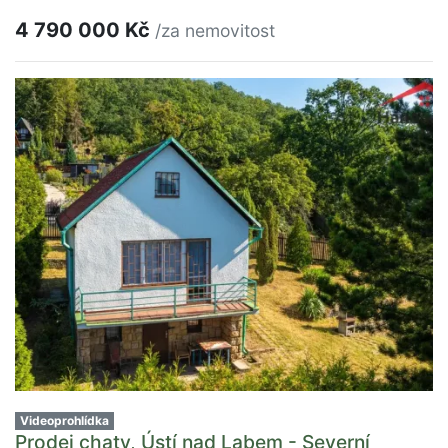
4 790 000 Kč
/za nemovitost
Videoprohlídka
Prodej chaty, Ústí nad Labem - Severní