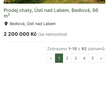
Prodej chaty, Ústí nad Labem, Bedlová, 66
2
m
Bedlová, Ústí nad Labem
2 200 000 Kč
/za nemovitost
Zobrazeno
1-10
z
92
záznamů.
Previous
Nex
«
1
2
3
4
5
»