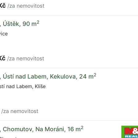
 Kč
/za nemovitost
2
, Úštěk, 90 m
vice
Kč
/za nemovitost
2
, Ústí nad Labem, Kekulova, 24 m
tí nad Labem, Klíše
č
/za nemovitost
2
, Chomutov, Na Moráni, 16 m