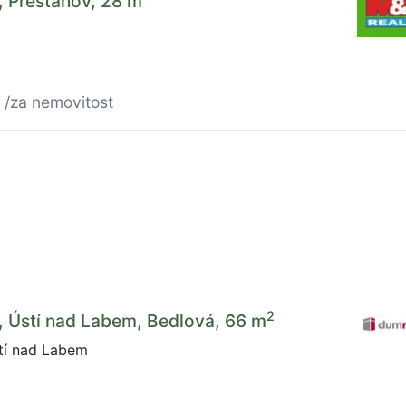
, Přestanov, 28 m
č
/za nemovitost
2
, Ústí nad Labem, Bedlová, 66 m
tí nad Labem