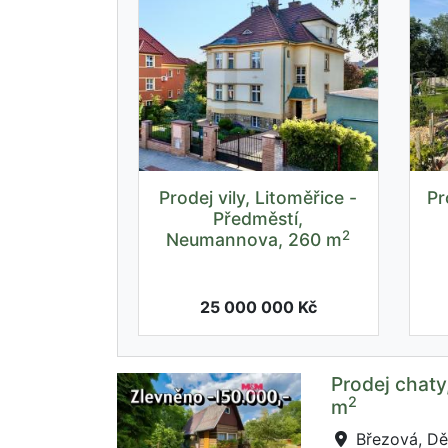
Prodej vily, Litoměřice -
Pr
Předměstí,
2
Neumannova, 260 m
25 000 000 Kč
Prodej chaty
2
m
Březová, Děč