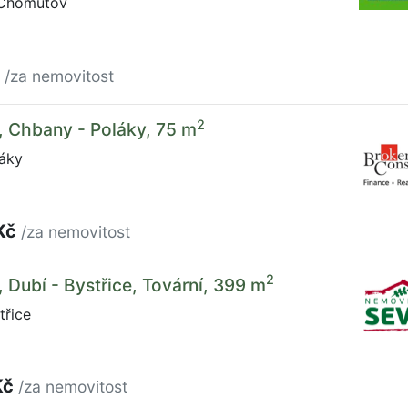
 Chomutov
č
/za nemovitost
2
, Chbany - Poláky, 75 m
áky
Kč
/za nemovitost
2
, Dubí - Bystřice, Tovární, 399 m
třice
Kč
/za nemovitost