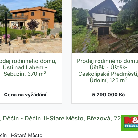
odej rodinného domu,
Prodej rodinného domu
Ústí nad Labem -
Úštěk - Úštěk-
2
Sebuzín, 370 m
Českolipské Předměstí
2
Údolní, 126 m
Cena na vyžádání
5 290 000 Kč
, Děčín - Děčín III-Staré Město, Březová, 22
ín III-Staré Město