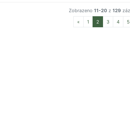
Zobrazeno
11-20
z
129
záz
Previous
«
1
2
3
4
5