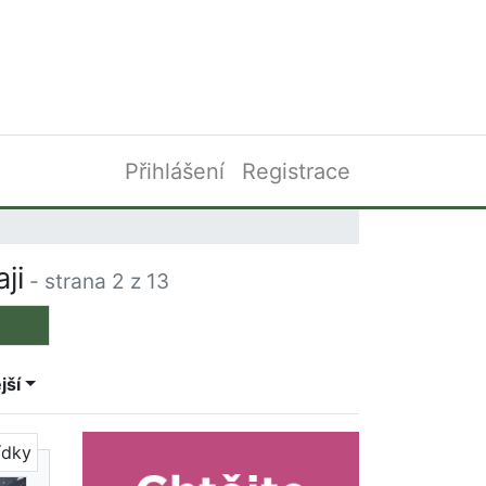
Přihlášení
Registrace
ji
- strana 2 z 13
jší
ídky