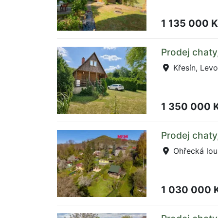
1 135 000 
Prodej chaty
Křesín, Lev
1 350 000 
Prodej chaty
Ohřecká louk
1 030 000 