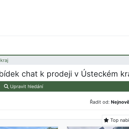
kraj
ídek chat k prodeji v Ústeckém kra
Upravit hledání
Řadit od:
Nejnově
Top nab