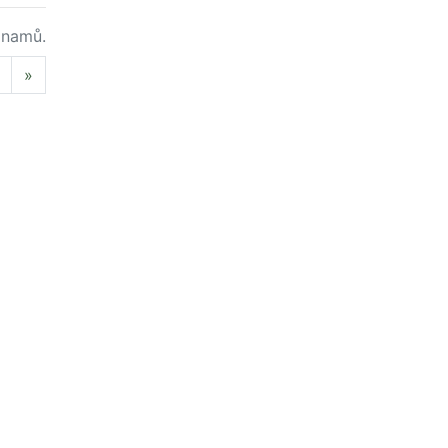
namů.
Next
»