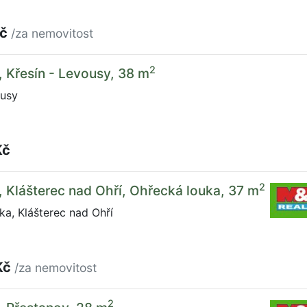
Kč
/za nemovitost
2
, Křesín - Levousy, 38 m
ousy
Kč
2
, Klášterec nad Ohří, Ohřecká louka, 37 m
a, Klášterec nad Ohří
Kč
/za nemovitost
2